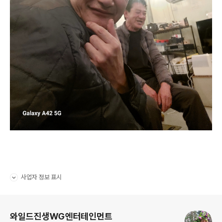
사업자 정보 표시
펼치기/접기
로그 정보
와일드진생WG엔터테인먼트