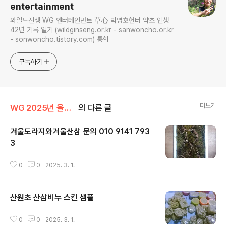
entertainment
와일드진생 WG 엔터테인먼트 草心 박영호헌터 약초 인생
42년 기록 일기 (wildginseng.or.kr - sanwoncho.or.kr
- sonwoncho.tistory.com) 통합
구독하기
더보기
WG 2025년 을사년 기록
의 다른 글
겨울도라지와겨울산삼 문의 010 9141 793
3
글 내용
0
0
2025. 3. 1.
산원초 산삼비누 스킨 샘플
글 내용
0
0
2025. 3. 1.