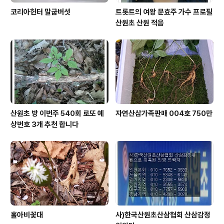
코리아헌터 말굽버섯
트롯트의 여왕 문효주 가수 프로필
산원초 산원 적음
산원초 방 이번주 540회 로또 예
자연산삼가족판매 004호 750만
상번호 3개 추천 합니다
홀아비꽃대
사)한국산원초산삼협회 산삼감정