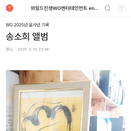
검색하기
와일드진생WG엔터테인먼트 entertainment
티스토리
WG 2025년 을사년 기록
송소희 앨범
草心
2025. 3. 10. 23:38