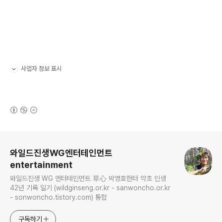
사업자 정보 표시
펼치기/접기
(새창열림)
로그 정보
와일드진생WG엔터테인먼트
entertainment
와일드진생 WG 엔터테인먼트 草心 박영호헌터 약초 인생
42년 기록 일기 (wildginseng.or.kr - sanwoncho.or.kr
- sonwoncho.tistory.com) 통합
구독하기