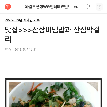
검색하기
와일드진생WG엔터테인먼트 entertainment
티스토리
WG 2013년 계사년 기록
맛집>>>산삼비빔밥과 산삼막걸
리
草心
2013. 5. 7. 16:31