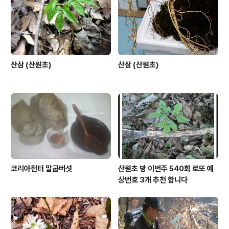
산삼 (산원초)
산삼 (산원초)
코리아헌터 말굽버섯
산원초 방 이번주 540회 로또 예
상번호 3개 추천 합니다