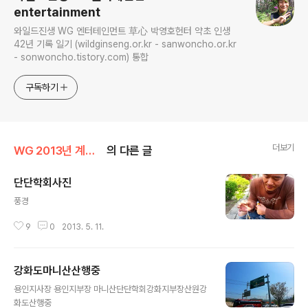
entertainment
와일드진생 WG 엔터테인먼트 草心 박영호헌터 약초 인생
42년 기록 일기 (wildginseng.or.kr - sanwoncho.or.kr
- sonwoncho.tistory.com) 통합
구독하기
더보기
WG 2013년 계사년 기록
의 다른 글
단단학회사진
글 내용
풍경
9
0
2013. 5. 11.
강화도마니산산행중
글 내용
용인지사장 용인지부장 마니산단단학회강화지부장산원강
화도산행중