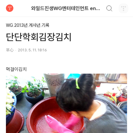
검색하기
와일드진생WG엔터테인먼트 entertainment
티스토리
WG 2013년 계사년 기록
단단학회김장김치
草心
2013. 5. 11. 18:16
먹걸이김치