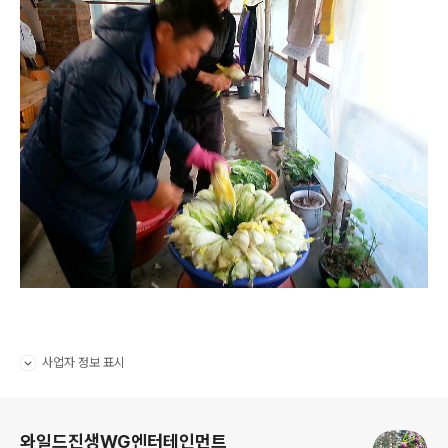
사업자 정보 표시
펼치기/접기
로그 정보
와일드진생WG엔터테인먼트