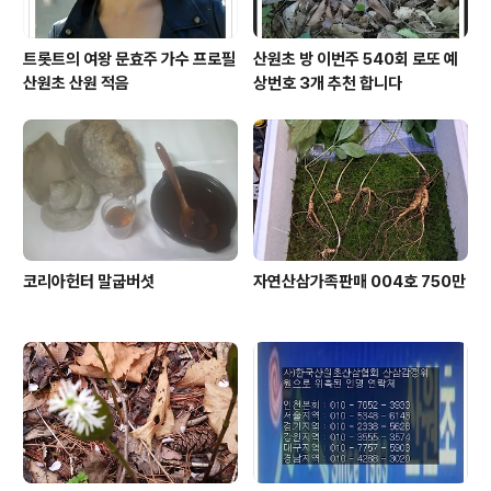
트롯트의 여왕 문효주 가수 프로필
산원초 방 이번주 540회 로또 예
산원초 산원 적음
상번호 3개 추천 합니다
코리아헌터 말굽버섯
자연산삼가족판매 004호 750만