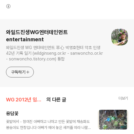
(새창열림)
로그 정보
와일드진생WG엔터테인먼트
entertainment
와일드진생 WG 엔터테인먼트 草心 박영호헌터 약초 인생
42년 기록 일기 (wildginseng.or.kr - sanwoncho.or.kr
- sonwoncho.tistory.com) 통합
구독하기
더보기
WG 2012년 임진년 기록
의 다른 글
용담꽃
글 내용
꽃밭에서 - 정여진 아빠하고 나하고 만든 꽃밭에 채송화도
봉숭아도 한창입니다 아빠가 매어 놓은 새끼줄 따라 나팔
꽃도 어울리게 피었습니다 애들하고 재밌게 뛰어 놀다가