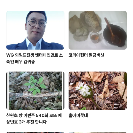
WG 와일드진생 엔터테인먼트 소
코리아헌터 말굽버섯
속인 배우 김귀중
산원초 방 이번주 540회 로또 예
홀아비꽃대
상번호 3개 추천 합니다