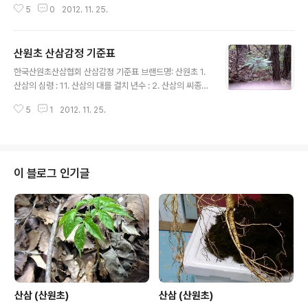
5
0
2012. 11. 25.
아빠 생각나서 꽃을 봅니다 아빠는 꽃 보며 살자 그랬죠 날
보고 꽃 같이 살자 그랬죠 가사 출처 : Daum뮤직 한국의
야생화 용담 꽃입니다 한국의 야생화 용담 꽃입니다
산원초 산삼감정 기준표
글 내용
한국산원초산삼협회 산삼감정 기준표 브랜드명: 산원초 1.
산삼의 심령 : 11. 산삼의 대를 걸치 년수 : 2. 산삼의 씨종자
: 12.산삼의 꺽김 잠을 잔 수 : 3. 산삼의 뇌두형태와 수 : 1
5
1
2012. 11. 25.
3. 산삼의 뇌두의 굴기와 폭의 생김 : 4. 산삼의 입장의 수
와 가지의 수 : 14. 산삼의 입장의 색갈과 두께 : 5. 산삼의
가락지의 형태 : 15. 산삼의 대의 색갈과 두께 그리고 기장 :
6. 산삼의 미의 형태 : 16. 산삼의 약통의 크기 : 7. 산삼의
옥주의 유무 : 17. 산삼의 1차 약통과 2차 약통의 유무 : 8.
이 블로그 인기글
산삼의 황의 유무 : 18. 산삼의 미 정리와 미의 힘의 유무 :
9. 산삼의 표면 색갈과 질감 그리고 두께: 19. 산삼의 턱수
의 유 무 와 턱수의 크기 : 10. 산삼의 입장의..
산삼 (산원초)
산삼 (산원초)