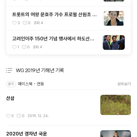
트롯트의 여왕 문효주 가수 프로필 산원초 산
원 적음
3
0
조회
4
고려인이주 150년 기념 행사에서 하도산삼
과 한민족연합 회원 문효주 가수 와 함께
1
0
조회
4
WG 2019년 기해년 기록
분류 전체보기
주요 글 목록
페이스북 - 연동
모두보기
공지
산삼
작성시간
0
0
2019. 12. 24.
2020년 경자년 국운
글 내용