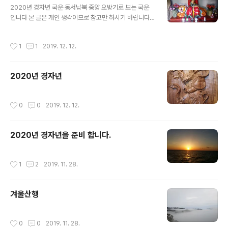
2020년 경자년 국운 동서남북 중앙 오방기로 보는 국운
입니다 본 글은 개인 생각이므로 참고만 하시기 바랍니다.
내년 대장군 방위가 서남쪽에 있사오니 개인적으로 (서쪽
과 남쪽)가능 하면 모든 큰일은 매사에 조심 조심 피하시는
작성시간
1
1
2019. 12. 12.
것이 좋아 보입니다. 오방기로 보면 붉은색이 남향을 가리
키니 남쪽은 주작이고, 화의 기운이 넘쳐나는 방향이라, 남
방에서 크고 작은 일들이많이 일어날듯 합니다. 하여 이사
2020년 경자년
나 기타 경조사가 생길시 항상 조심 하는것이 좋을듯 합니
다. 내년 전체 길한 띠로는 개띠 범띠 양띠 입니다. 2020
년 경자년은 음양오행으로 흰쥐에 속하고,오방기로는 흰색
작성시간
0
0
2019. 12. 12.
은 서쪽이라 서쪽방향에 있는 산 과 관련한 산불과 사고가
많아 보이니 산불 조심 유독 조심 해야할 국운입니다.
2020년 경자년을 준비 합니다.
작성시간
1
2
2019. 11. 28.
겨울산행
작성시간
0
0
2019. 11. 28.