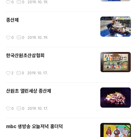
0
0
2019. 10. 19.
종산제
작성시간
0
0
2019. 10. 19.
한국산원초산삼협회
작성시간
2
0
2019. 10. 17.
산원초 열린세상 종산제
작성시간
0
0
2019. 10. 17.
mbc 생방송 오늘저녁 홍더덕