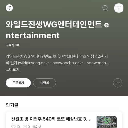
검색하기
티스토리
와일드진생WG엔터테인먼트 e
ntertainment
구독자
18
와일드진생 WG 엔터테인먼트 草心 박영호헌터 약초 인생 42년 기
록 일기 (wildginseng.or.kr - sanwoncho.or.kr - sonwoncho.
tistory.com) 통합
...더보기
구독하기
방명록
신고하기 레이어
열기
인기글
산원초 방 이번주 540회 로또 예상번호 3개
추천 합니다
10
0
조회
6