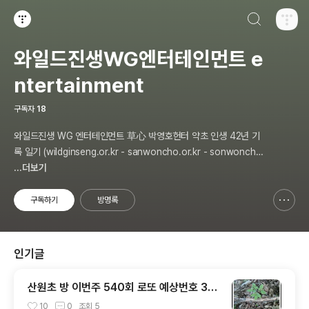
검색하기
티스토리
와일드진생WG엔터테인먼트 e
ntertainment
구독자
18
와일드진생 WG 엔터테인먼트 草心 박영호헌터 약초 인생 42년 기
록 일기 (wildginseng.or.kr - sanwoncho.or.kr - sonwoncho.
tistory.com) 통합
...더보기
구독하기
방명록
신고하기 레이어
열기
인기글
산원초 방 이번주 540회 로또 예상번호 3개
추천 합니다
10
0
조회
5