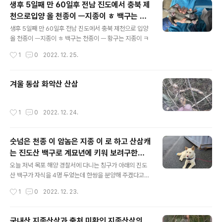
생후 5일째 만 60일후 전남 진도에서 충북 제
천으로입양 올 천종이 ㅡ지종이 ㅎ 백구는 천
글 내용
종이 ㅡ 황구는 지종이 ㅋ
생후 5일째 만 60일후 전남 진도에서 충북 제천으로 입양
올 천종이 ㅡ지종이 ㅎ 백구는 천종이 ㅡ 황구는 지종이 ㅋ
작성시간
1
0
2022. 12. 25.
겨울 동삼 화악산 산삼
작성시간
1
0
2022. 12. 24.
숫넘은 천종 이 암놈은 지종 이 로 하고 산삼캐
는 진도산 백구로 계묘년에 키워 보려구한다
글 내용
하 하 하
오늘 저녁 목포 해양 경찰서에 다니는 칭구가 아래의 진도
산 백구가 자식을 4명 두었는데 한쌍을 분양해 주겠다고
폰이 왔다 하여 만 2개월후 입양 받아서 숫넘은 천종 이 암
작성시간
1
0
2022. 12. 23.
놈은 지종 이 로 하고 산삼캐는 진도산 백구로 계묘년에 키
워 보려구한다 하 하 하 https://sonwoncho.tistory.co
m/
국내산 지종산삼과 출처 미확인 지종산삼의