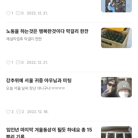
작성시간
1
0
2022. 12. 21.
노동을 하는것은 행복한것이다 막걸리 한잔
글 내용
제설작업후 막걸리 한잔
작성시간
1
0
2022. 12. 21.
강추위에 서울 귀중 아우님과 미팅
글 내용
오늘 서울 날씨 장난 아니구나 ㅠㅠㅠㅠ
작성시간
2
2
2022. 12. 18.
임인년 마지막 겨울동삼이 될듯 하네요 총 15
뿌리 기록