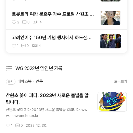
트롯트의 여왕 문효주 가수 프로필 산원초 산
원 적음
3
0
조회
4
고려인이주 150년 기념 행사에서 하도산삼
과 한민족연합 회원 문효주 가수 와 함께
1
0
조회
4
WG 2022년 임인년 기록
분류 전체보기
주요 글 목록
페이스북 - 연동
모두보기
공지
산원초 꽃이 피다. 2023년 새로운 출발을 알
립니다.
글 내용
산원초 꽃이 피다 2023년 새로운 출발을 알립니다. ww
w.sanwoncho.or.kr
작성시간
1
0
2022. 12. 30.