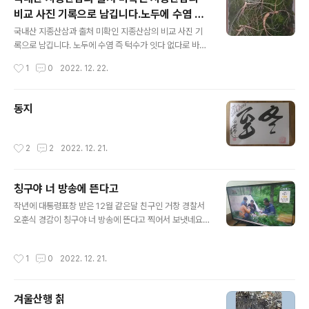
비교 사진 기록으로 남깁니다.노두에 수염 즉
글 내용
턱수가 잇다 없다로 바로 확인 됩니다
국내산 지종산삼과 출처 미확인 지종산삼의 비교 사진 기
록으로 남깁니다. 노두에 수염 즉 턱수가 잇다 없다로 바로
확인 됩니다
작성시간
1
0
2022. 12. 22.
동지
작성시간
2
2
2022. 12. 21.
칭구야 너 방송에 뜬다고
글 내용
작년에 대통령표창 받은 12월 같은달 친구인 거창 경찰서
오훈식 경감이 칭구야 너 방송에 뜬다고 찍어서 보냇네요
하 하 하 극한직업 이 영상 10년이 다 되어가지만 우리나라
극한직업 방송 시청률 탑 직엇던 것이데 이곳 저곳 다 돌아
작성시간
1
0
2022. 12. 21.
다니는구나 ㅎㅎㅎ 페친님들 좋은밤 되세요
겨울산행 칡