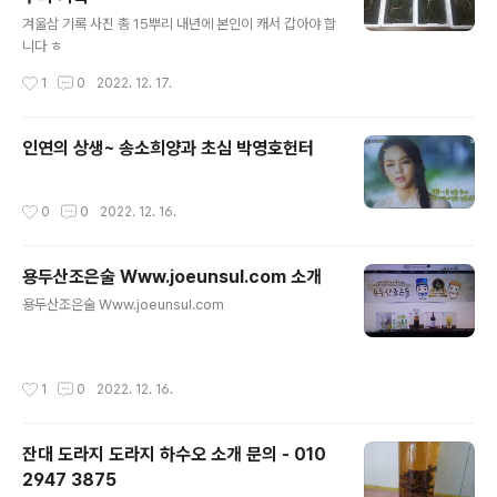
글 내용
겨울삼 기록 사진 총 15뿌리 내년에 본인이 캐서 갑아야 합
니다 ㅎ
작성시간
1
0
2022. 12. 17.
인연의 상생~ 송소희양과 초심 박영호헌터
작성시간
0
0
2022. 12. 16.
용두산조은술 Www.joeunsul.com 소개
글 내용
용두산조은술 Www.joeunsul.com
작성시간
1
0
2022. 12. 16.
잔대 도라지 도라지 하수오 소개 문의 - 010
2947 3875
글 내용