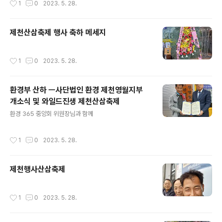
1
0
2023. 5. 28.
제천산삼축제 행사 축하 메세지
작성시간
1
0
2023. 5. 28.
환경부 산하 ㅡ사단법인 환경 제천영월지부
개소식 및 와일드진생 제천산삼축제
글 내용
환경 365 중앙회 위원장님과 함께
작성시간
1
0
2023. 5. 28.
제천행사산삼축제
작성시간
1
0
2023. 5. 28.