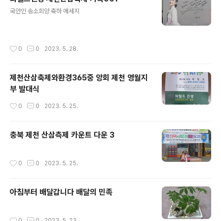
글 내용
국안인 송소희양 축하 메세지
작성시간
0
0
2023. 5. 28.
제천산삼축제와환경365중 앙회 제천 영월지
부 발대식
작성시간
0
0
2023. 5. 25.
충북 제천 산삼측제 카운트 다운 3
작성시간
0
0
2023. 5. 25.
아침부터 배달갑니다 배달의 민족
작성시간
0
0
2023. 5. 23.