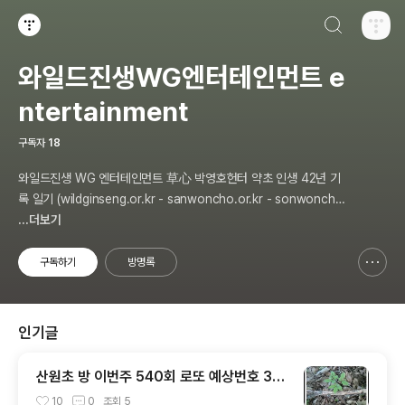
검색하기
티스토리
와일드진생WG엔터테인먼트 e
ntertainment
구독자
18
와일드진생 WG 엔터테인먼트 草心 박영호헌터 약초 인생 42년 기
록 일기 (wildginseng.or.kr - sanwoncho.or.kr - sonwoncho.
tistory.com) 통합
...더보기
구독하기
방명록
신고하기 레이어
열기
인기글
산원초 방 이번주 540회 로또 예상번호 3개
추천 합니다
10
0
조회
5