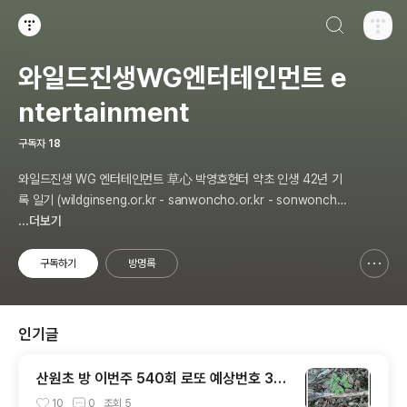
검색하기
티스토리
와일드진생WG엔터테인먼트 e
ntertainment
구독자
18
와일드진생 WG 엔터테인먼트 草心 박영호헌터 약초 인생 42년 기
록 일기 (wildginseng.or.kr - sanwoncho.or.kr - sonwoncho.
tistory.com) 통합
...더보기
구독하기
방명록
신고하기 레이어
열기
인기글
산원초 방 이번주 540회 로또 예상번호 3개
추천 합니다
10
0
조회
5