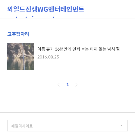
와일드진생WG엔터테인먼트
entertainment
고추잠자리
검
메
색
뉴
여름 휴가 36년만에 던저 보는 미끼 없는 낚시 질
2016.08.25
페
1
이
징