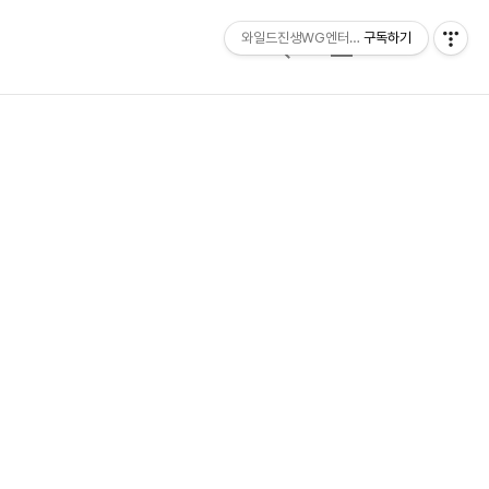
와일드진생WG엔터테인먼트 entertainmen
구독하기
검
메
색
뉴