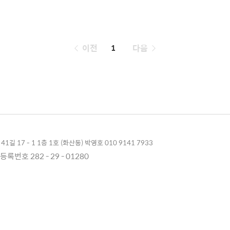
페
이전
1
다음
이
징
1길 17 - 1 1층 1호 (화산동) 박영호 010 9141 7933
록번호 282 - 29 - 01280