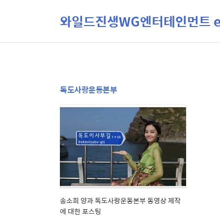
와일드진생WG엔터테인먼트 ent
독도사랑운동본부
송소희 양과 독도사랑운동본부 동영상 제작
에 대한 포스팅