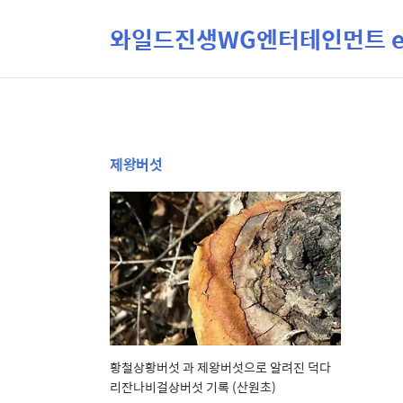
와일드진생WG엔터테인먼트 ent
제왕버섯
황철상황버섯 과 제왕버섯으로 알려진 덕다
리잔나비걸상버섯 기록 (산원초)