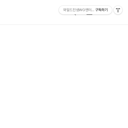
와일드진생WG엔터테인먼트 entertainmen
구독하기
검
메
색
뉴