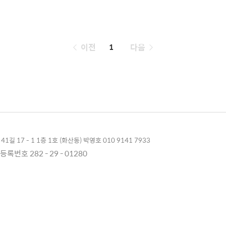
페
이전
1
다음
이
징
1길 17 - 1 1층 1호 (화산동) 박영호 010 9141 7933
록번호 282 - 29 - 01280