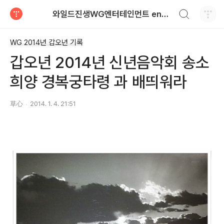
검색하기
와일드진생WG엔터테인먼트 entertainment
티스토리
WG 2014년 갑오년 기록
갑오년 2014년 신년음악회 송소
희양 경복궁타령 과 배띄워라
草心
2014. 1. 4. 21:51