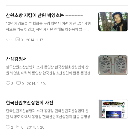
산원초방 지킴이 산원 박영호는 ~~~~~~
글 내용
10년이 넘도록 본 협회를 운영 하면서 이런 저런 많은 시행
착오를 거듭 하였고, 작년 계사년 한해도 아쉬움이 많은 한
해 였던것 같읍니다 머 ~ 다 좋습니다, 세상사는것이 물 흐
1
0
2014. 1. 17.
르듯 그렇게 지나 가겠지요. 기존에 산원을 아시는 분들은
다 아시겠지만 작년 부터 지금 까지 폰 없이 몇개월를 보내
었더니만 이런 저런 오해도 있구 참 할말도 많지만 오늘을
산삼감정서
작년 한해 동안 마무리 하지 못한 일 땜시 서울 과 천안을
글 내용
이틀간 당겨 왔읍니다. 세상를 좀 좋게 좋게 살아 보려 해도
한국산원초산삼협회 소개 동영상 한국산원초산삼협회 산
그리 쉽지 않네요. 또한 올해 5월 까지는 폰개설 하지 않으
원 박영호 이력서 동영상 한국산원초산삼협회 활동 동영상
려고 합니다. 문의 사항이나 약초와 관련된 구매 부분은 메
일kbs33@hanmail.net 이나 방명록에 흔적 남겨 주십
3
0
2014. 1. 20.
시요. 유입순위 유입경로/유입수 테이블 유입경로 유입수
m.sear..
한국산원초산삼협회 사진
글 내용
한국산원초산삼협회 소개 동영상 한국산원초산삼협회 산
원 박영호 이력서 동영상 한국산원초산삼협회 활동 동영상
2
0
2014. 1. 20.