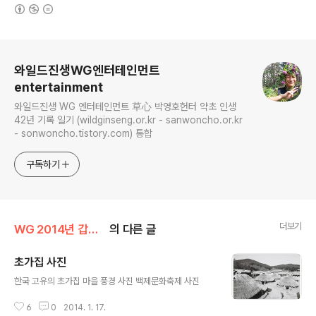
(새창열림)
로그 정보
와일드진생WG엔터테인먼트
entertainment
와일드진생 WG 엔터테인먼트 草心 박영호헌터 약초 인생
42년 기록 일기 (wildginseng.or.kr - sanwoncho.or.kr
- sonwoncho.tistory.com) 통합
구독하기
더보기
WG 2014년 갑오년 기록
의 다른 글
초가집 사진
글 내용
한국 고유의 초가집 마을 풍경 사진 백제문화축제 사진
6
0
2014. 1. 17.