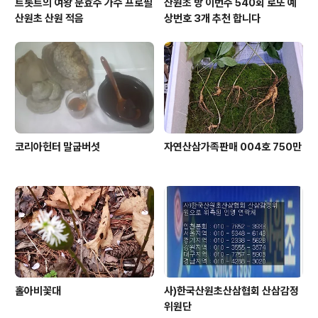
트롯트의 여왕 문효주 가수 프로필
산원초 방 이번주 540회 로또 예
산원초 산원 적음
상번호 3개 추천 합니다
코리아헌터 말굽버섯
자연산삼가족판매 004호 750만
홀아비꽃대
사)한국산원초산삼협회 산삼감정
위원단