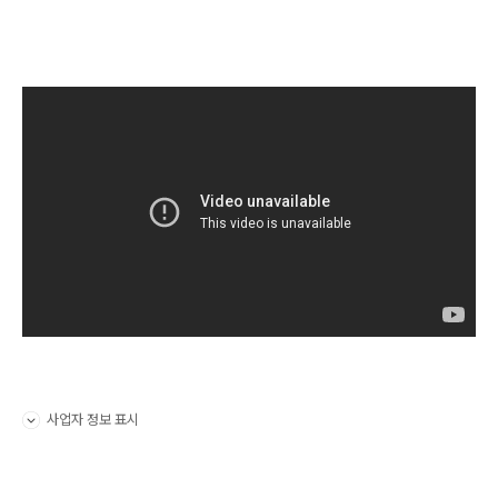
사업자 정보 표시
펼치기/접기