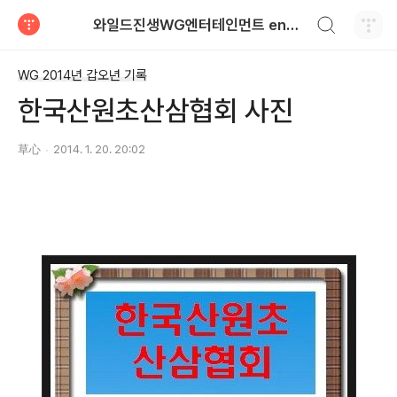
검색하기
와일드진생WG엔터테인먼트 entertainment
티스토리
WG 2014년 갑오년 기록
한국산원초산삼협회 사진
草心
2014. 1. 20. 20:02