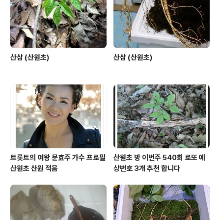
시요. 유입순위 유입경로/유입수 테이블 유입경로 유입수
m.sear..
산삼 (산원초)
산삼 (산원초)
트롯트의 여왕 문효주 가수 프로필
산원초 방 이번주 540회 로또 예
산원초 산원 적음
상번호 3개 추천 합니다