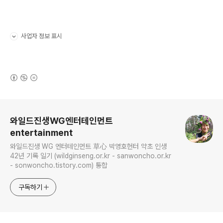
사업자 정보 표시
펼치기/접기
(새창열림)
로그 정보
와일드진생WG엔터테인먼트
entertainment
와일드진생 WG 엔터테인먼트 草心 박영호헌터 약초 인생
42년 기록 일기 (wildginseng.or.kr - sanwoncho.or.kr
- sonwoncho.tistory.com) 통합
구독하기