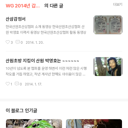
더보기
WG 2014년 갑오년 기록
의 다른 글
산삼감정서
글 내용
한국산원초산삼협회 소개 동영상 한국산원초산삼협회 산
원 박영호 이력서 동영상 한국산원초산삼협회 활동 동영상
3
0
2014. 1. 20.
산원초방 지킴이 산원 박영호는 ~~~~~~
글 내용
10년이 넘도록 본 협회를 운영 하면서 이런 저런 많은 시행
착오를 거듭 하였고, 작년 계사년 한해도 아쉬움이 많은 한
해 였던것 같읍니다 머 ~ 다 좋습니다, 세상사는것이 물 흐
1
0
2014. 1. 17.
르듯 그렇게 지나 가겠지요. 기존에 산원을 아시는 분들은
다 아시겠지만 작년 부터 지금 까지 폰 없이 몇개월를 보내
었더니만 이런 저런 오해도 있구 참 할말도 많지만 오늘을
작년 한해 동안 마무리 하지 못한 일 땜시 서울 과 천안을
이틀간 당겨 왔읍니다. 세상를 좀 좋게 좋게 살아 보려 해도
이 블로그 인기글
그리 쉽지 않네요. 또한 올해 5월 까지는 폰개설 하지 않으
려고 합니다. 문의 사항이나 약초와 관련된 구매 부분은 메
일kbs33@hanmail.net 이나 방명록에 흔적 남겨 주십