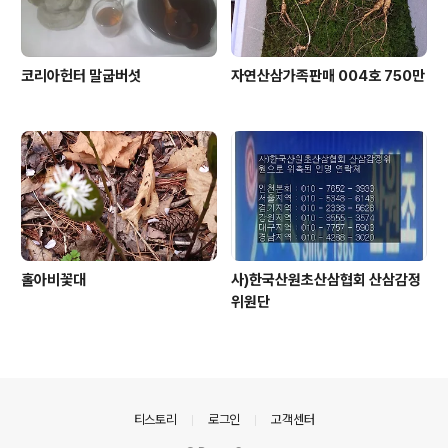
코리아헌터 말굽버섯
자연산삼가족판매 004호 750만
홀아비꽃대
사)한국산원초산삼협회 산삼감정
위원단
의안내
티스토리
로그인
고객센터