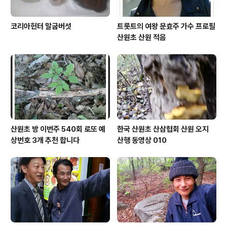
코리아헌터 말굽버섯
트롯트의 여왕 문효주 가수 프로필
산원초 산원 적음
산원초 방 이번주 540회 로또 예
한국 산원초 산삼협회 산원 오지
상번호 3개 추천 합니다
산행 동영상 010