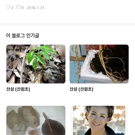
공속에 맴도는 새 꿈들로 담아 가라 하시네. 그 무게 짐 느
타 산약초주 전시매장 관람가 자연산 약초 건강마을 대표
끼지 않을 만큼....... 2012년 11월 24일 토요일 아침 - 산
2
0
2014. 1. 21.
자 : 심 영 진 주소 충북 제천시 모산동 25 - 6번지 대표전
원 - 산원 자작시 중에서 바람이 안개비를 몰고와 바위틈
화 : 043 - 643 - 3574 휴대폰 : 010 - 3555 - 3574
생명..
의림지 세명대사걸리 50m전 주거래은행 : 우체국 30147
3 - 02 - 145770 박영순
이 블로그 인기글
산삼 (산원초)
산삼 (산원초)