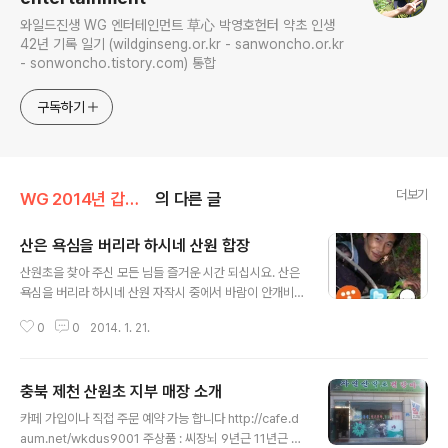
와일드진생 WG 엔터테인먼트 草心 박영호헌터 약초 인생
42년 기록 일기 (wildginseng.or.kr - sanwoncho.or.kr
- sonwoncho.tistory.com) 통합
구독하기
더보기
WG 2014년 갑오년 기록
의 다른 글
산은 욕심을 버리라 하시네 산원 합장
글 내용
산원초을 찾아 주신 모든 님들 즐거운 시간 되십시요. 산은
욕심을 버리라 하시네 산원 자작시 중에서 바람이 안개비
를 몰고와 바위틈 생명의 눈을 티우고 고목의 흔들림에도
0
0
2014. 1. 21.
묵묵히 침묵하는 바위 등에 어느 날 인가 오랜 시간의 벽을
넘어 손님이 찾아 오셨건만 당신은 그 맘 아시는지 그 욕심
의 옷 훨훨 털어 내고 가라 하시네. 그 거짓의 옷 훨훨 내려
충북 제천 산원초 지부 매장 소개
놓고 웃고 가라 하시네. 그렇게 당신은 그 욕심의 맘 채워
글 내용
주지 않으시고 산 정원에 메어 두고 가라 하시네 그 맘 당신
카페 가입이나 직접 주문 예약 가능 합니다 http://cafe.d
은 아시는지 미쳐 생각지 못한 우리네 허울 좋은 웃음들 허
aum.net/wkdus9001 주상품 : 씨장뇌 9년근 11년근 기