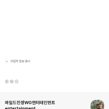
사업자 정보 표시
펼치기/접기
(새창열림)
로그 정보
와일드진생WG엔터테인먼트
entertainment