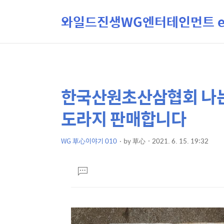
와일드진생WG엔터테인먼트 ent
한국산원초산삼협회 나
상
본
문
세
도라지 판매합니다
제
컨
목
텐
WG 草心이야기 010
by
草心
2021. 6. 15. 19:32
본
츠
문
댓
글
달
기