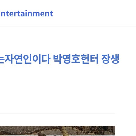
ertainment
는자연인이다 박영호헌터 장생