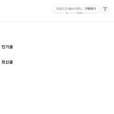
와일드진생WG엔터테인먼트 entertainmen
구독하기
검
메
색
뉴
추
인기글
가
정
최신글
보