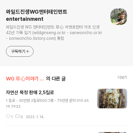
와일드진생WG엔터테인먼트
entertainment
와일드진생 WG 엔터테인먼트 草心 박영호헌터 약초 인생
42년 기록 일기 (wildginseng.or.kr - sanwoncho.or.kr
- sonwoncho.tistory.com) 통합
구독하기
더보기
WG 草心이야기 010
의 다른 글
자연산 목청 판매 2,5킬로
글 내용
1 킬로 - 30만원 2킬로500그램 - 75만원 문의 010 65
19 7933
1
0
2022. 1. 14.