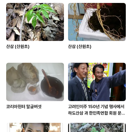
산삼 (산원초)
산삼 (산원초)
코리아헌터 말굽버섯
고려인이주 150년 기념 행사에서
하도산삼 과 한민족연합 회원 문효
주 가수 와 함께