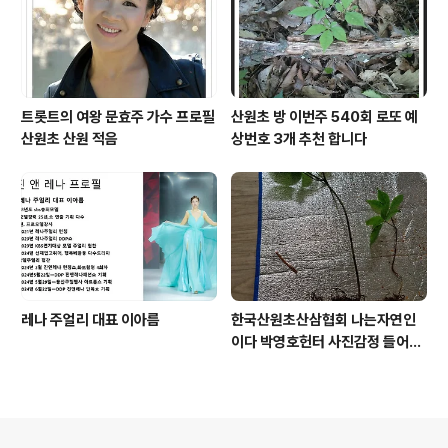
트롯트의 여왕 문효주 가수 프로필
산원초 방 이번주 540회 로또 예
산원초 산원 적음
상번호 3개 추천 합니다
레나 주얼리 대표 이아름
한국산원초산삼협회 나는자연인
이다 박영호헌터 사진감정 들어운
산삼
의안내