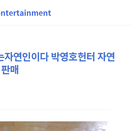
ertainment
는자연인이다 박영호헌터 자연
 판매