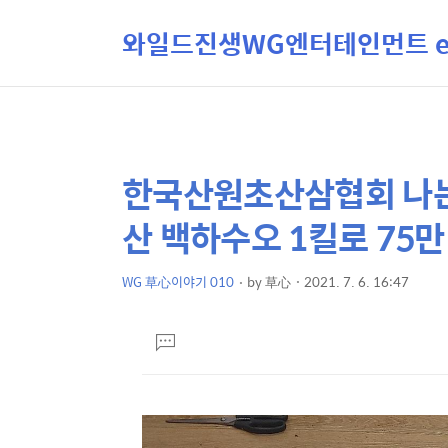
와일드진생WG엔터테인먼트 ent
한국산원초산삼협회 나
상
본
문
세
산 백하수오 1킬로 75만
제
컨
목
텐
WG 草心이야기 010
by
草心
2021. 7. 6. 16:47
본
츠
문
댓
글
달
기