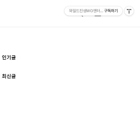
와일드진생WG엔터테인먼트 entertainmen
구독하기
검
메
색
뉴
추
인기글
가
정
최신글
보