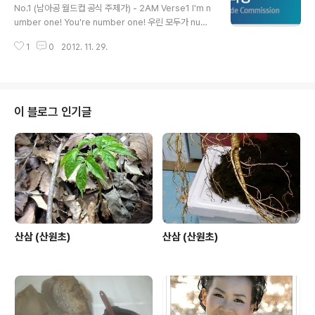
인가 병든 내 나라여 신음하는 내 나라여 어디가 그렇게 아
No.1 (남아공 월드컵 공식 주제가) - 2AM Verse1 I'm n
픈거냐 산삼이 없다더냐 산삼을 심어 보자 산삼을 심어 보
umber one! You're number one! 우린 모두가 numb
자 우리의 뿌리를 심어 보자 흔들리지 않게 이 산 저 산 모
er one. There's no number two! 누구이건 어디에서
두 산삼밭이 되는 날 허약해진 내 나라 내 겨레 되살아 나리
1
0
2012. 11. 29.
살건 우린 모두가 number one. 가슴 뛰는 이순간만큼 A
라 백두산에 산신령님 지리산에 산신령님 이제는 하나가
nd so~~~~ Chorus You can dance with me if you
돼야지요 통일을 해야지요 산삼을 심어 ..
wanna do You can sing with me if you wanna do
You can laugh with me if you wanna do Oh-o-o *
6 누가 나와 춤추고 싶어도 누가 나와 노래하고파도 누가
이 블로그 인기글
됐든 같이 할 수 있어 Oh-o-o * 6 누구이건 (black * 4)
어디에서 살 건 (white * 4) 뭘 하면서 살 ..
산삼 (산원초)
산삼 (산원초)