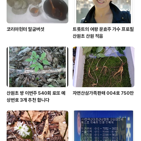
코리아헌터 말굽버섯
트롯트의 여왕 문효주 가수 프로필
산원초 산원 적음
산원초 방 이번주 540회 로또 예
자연산삼가족판매 004호 750만
상번호 3개 추천 합니다