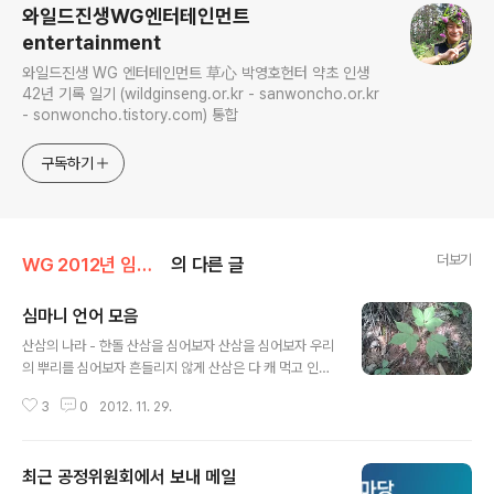
와일드진생WG엔터테인먼트
entertainment
와일드진생 WG 엔터테인먼트 草心 박영호헌터 약초 인생
42년 기록 일기 (wildginseng.or.kr - sanwoncho.or.kr
- sonwoncho.tistory.com) 통합
구독하기
더보기
WG 2012년 임진년 기록
의 다른 글
심마니 언어 모음
글 내용
산삼의 나라 - 한돌 산삼을 심어보자 산삼을 심어보자 우리
의 뿌리를 심어보자 흔들리지 않게 산삼은 다 캐 먹고 인삼
이 남았구나 그나마 농약에 찌들은 인삼이 판을 치네 허우
3
0
2012. 11. 29.
대는 멀쩡하지 희멀건 인삼이여 바로 그것이 우리의 모습
인걸 그대는 아는가 산삼을 심어 보자 산삼을 심어 보자 우
리의 뿌리를 심어 보자 흔들리지 않게 사라지는 산삼이여
최근 공정위원회에서 보내 메일
나약해진 내 겨레여 우리는 어디로 가고있나 우리는 누구
글 내용