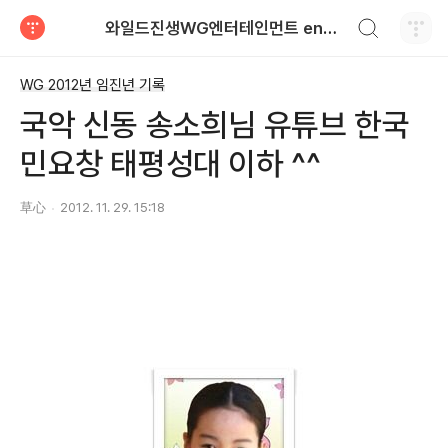
검색하기
와일드진생WG엔터테인먼트 entertainment
티스토리
WG 2012년 임진년 기록
국악 신동 송소희님 유튜브 한국
민요창 태평성대 이하 ^^
草心
2012. 11. 29. 15:18