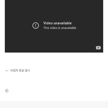
사업자 정보 표시
펼치기/접기
(새창열림)
로그 정보