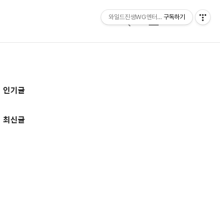
와일드진생WG엔터테인먼트 entertainmen
구독하기
검
메
색
뉴
추
인기글
가
정
최신글
보