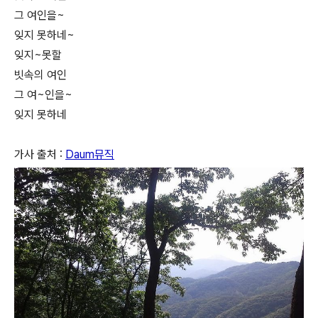
그 여인을~
잊지 못하네~
잊지~못할
빗속의 여인
그 여~인을~
잊지 못하네
가사 출처 :
Daum뮤직