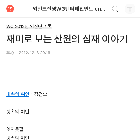
검색하기
와일드진생WG엔터테인먼트 entertainment
티스토리
WG 2012년 임진년 기록
재미로 보는 산원의 삼재 이야기
草心
2012. 12. 7. 20:18
빗속의 여인
- 김건모
빗속의 여인
잊지못할
빗속의 여인