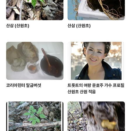
나쁜 일이 생기지만 다시 전화..
산삼 (산원초)
산삼 (산원초)
코리아헌터 말굽버섯
트롯트의 여왕 문효주 가수 프로필
산원초 산원 적음