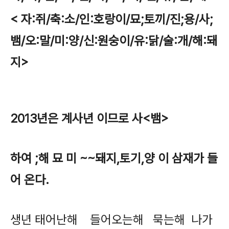
< 자:쥐/축:소/인:호랑이/묘;토끼/진;용/사;
뱀/오:말/미:양/신:원숭이/유:닭/술:개/해:돼
지>
2013년은 계사년 이므로 사<뱀>
하여 ;해 묘 미 ~~돼지,토기,양 이 삼재가 들
어 온다.
생년 태어난해 들어오는해 묵는해 나가