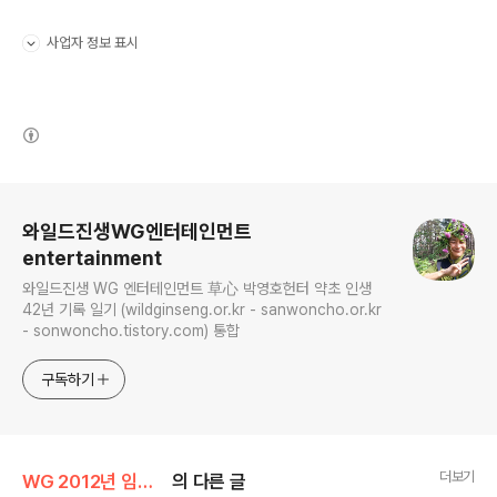
사업자 정보 표시
펼치기/접기
(새창열림)
로그 정보
와일드진생WG엔터테인먼트
entertainment
와일드진생 WG 엔터테인먼트 草心 박영호헌터 약초 인생
42년 기록 일기 (wildginseng.or.kr - sanwoncho.or.kr
- sonwoncho.tistory.com) 통합
구독하기
더보기
WG 2012년 임진년 기록
의 다른 글