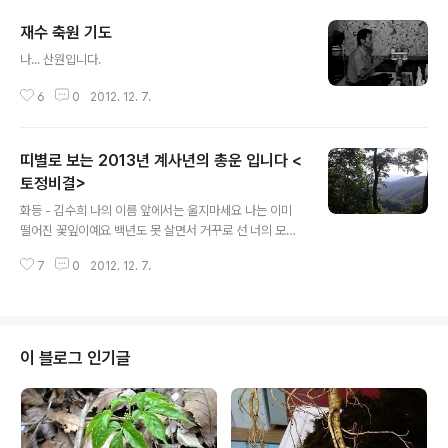
재수 축원 기도
글 내용
나... 산원입니다.
6
0
2012. 12. 7.
띠별로 보는 2013년 계사년의 총운 입니다 <
토정비결>
글 내용
화등 - 김수희 나의 이름 앞에서는 울지마세요 나는 이미
떨어진 꽃잎이예요 백년도 못 살면서 거꾸로 선 너의 모습
해가 지면 돌아오는 녹슬은 울음소리 이 슬픔 무너지고 저
7
0
2012. 12. 7.
길이 보일 때엔 사랑의 이불자락을 소롯이 덮어 주고 화등
하나 챙겨 들고 미움만 떠납니다. 그대에 이름앞에 내려서
려 합니다 그대에겐 이미 가슴이 없습니다 이 슬픔 무너지
고 저길이 보일때엔 사랑의 이불자락을 소롯이 덮어 주고
화등하나 챙겨 들고 미움만 떠납니다 사랑의 이불자락을
이 블로그 인기글
소롯이 덮어 주고 화등하나 챙겨 들고 미움만 떠납니다 미
움만 떠납니다. 가사 출처 : Daum뮤직 띠별로 보는 2013
년 계사년의 총운 입니다 쥐띠 : 자신감 충만 좋은 사업 구
상 운이다. 하나 운의 기복이 심하여 상당한 주의가 필요.