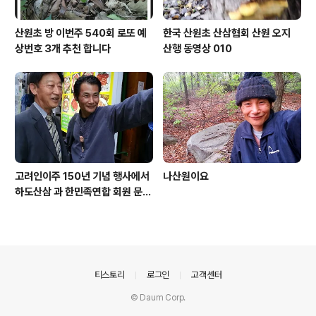
산원초 방 이번주 540회 로또 예
한국 산원초 산삼협회 산원 오지
상번호 3개 추천 합니다
산행 동영상 010
고려인이주 150년 기념 행사에서
나산원이요
하도산삼 과 한민족연합 회원 문효
주 가수 와 함께
의안내
티스토리
로그인
고객센터
© Daum Corp.