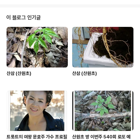
시대의 아픔과 애환를 풀어주고, 정신적으로 고통받고, 미
완성적인 인간에게 천,지,인 즉 하늘과 땅 인간의 역사를 역
술한 한마디로 예언가와 철학인 그 이상을 뛰어 넘는 해안
이 블로그 인기글
을 갖은 사람들이 아니었을까? 사람들의 불안 하고, 미완성
된 정신적인 고통을 치유해주는 그런 샤머니즘의 역사가
바로 우리 한국의 역사일지도 모른다. 산원은 종교가 있다
면 당당히 난 무당이요라고 한다. 두번째 천직은 산삼을 캐
는 심마니요 ... 세상의 아픔 마..
산삼 (산원초)
산삼 (산원초)
트롯트의 여왕 문효주 가수 프로필
산원초 방 이번주 540회 로또 예