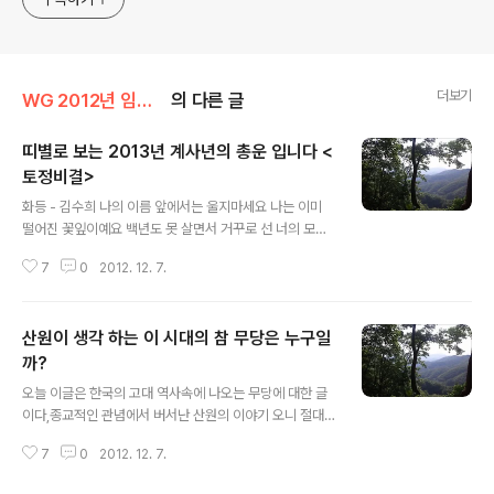
더보기
WG 2012년 임진년 기록
의 다른 글
띠별로 보는 2013년 계사년의 총운 입니다 <
토정비결>
글 내용
화등 - 김수희 나의 이름 앞에서는 울지마세요 나는 이미
떨어진 꽃잎이예요 백년도 못 살면서 거꾸로 선 너의 모습
해가 지면 돌아오는 녹슬은 울음소리 이 슬픔 무너지고 저
7
0
2012. 12. 7.
길이 보일 때엔 사랑의 이불자락을 소롯이 덮어 주고 화등
하나 챙겨 들고 미움만 떠납니다. 그대에 이름앞에 내려서
려 합니다 그대에겐 이미 가슴이 없습니다 이 슬픔 무너지
산원이 생각 하는 이 시대의 참 무당은 누구일
고 저길이 보일때엔 사랑의 이불자락을 소롯이 덮어 주고
화등하나 챙겨 들고 미움만 떠납니다 사랑의 이불자락을
까?
글 내용
소롯이 덮어 주고 화등하나 챙겨 들고 미움만 떠납니다 미
오늘 이글은 한국의 고대 역사속에 나오는 무당에 대한 글
움만 떠납니다. 가사 출처 : Daum뮤직 띠별로 보는 2013
이다,종교적인 관념에서 버서난 산원의 이야기 오니 절대
년 계사년의 총운 입니다 쥐띠 : 자신감 충만 좋은 사업 구
성을 갖지 않음을 미리 알려 드립니다. 산원이 생각 하는 이
상 운이다. 하나 운의 기복이 심하여 상당한 주의가 필요.
7
0
2012. 12. 7.
시대의 참무당은 누구일까? 그 옛날 환웅과 환인 환검 마고
나쁜 일이 생기지만 다시 전화..
이들이 누구인가? 아마도 무속인 무당이었을지도 모른다.