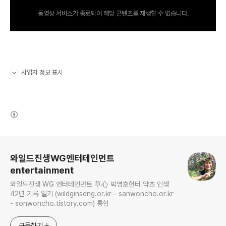
동영상 서비스가 종료되어 해당 콘텐츠를 재생할 수 없습니다.
사업자 정보 표시
펼치기/접기
(새창열림)
로그 정보
와일드진생WG엔터테인먼트
entertainment
와일드진생 WG 엔터테인먼트 草心 박영호헌터 약초 인생
42년 기록 일기 (wildginseng.or.kr - sanwoncho.or.kr
- sonwoncho.tistory.com) 통합
구독하기