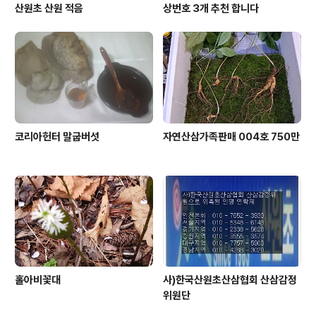
산원초 산원 적음
상번호 3개 추천 합니다
코리아헌터 말굽버섯
자연산삼가족판매 004호 750만
홀아비꽃대
사)한국산원초산삼협회 산삼감정
위원단