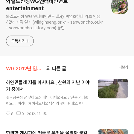
와일드진생WG엔터테인먼트
entertainment
와일드진생 WG 엔터테인먼트 草心 박영호헌터 약초 인생
42년 기록 일기 (wildginseng.or.kr - sanwoncho.or.kr
- sonwoncho.tistory.com) 통합
구독하기
더보기
WG 2012년 임진년 기록
의 다른 글
하얀민들레 저를 아시나요 , 산원의 지난 이야
기 중에서
글 내용
꽃 - 장윤정 날 찾아 오신 내님 어서오세요 당신을 기다렸
어요. 라이라이야 어서오세요 당신의 꽃이 될래요. 어디서
무엇하다 이제 왔나요 당신을 기다렸어요. 라이라이야 어
8
0
2012. 12. 15.
서오세요 당신의 꽃이 될래요. 사랑의 꽃씨를 뿌려 기쁨을
주고 서로 행복 나누면 니이라이라이라이라야. 당신은 나
의 나무가 되고 니이라이라이라이라야~ 나는 당신의 꽃이
한의학 게시판에 첫글로 무엇을 올리까 생각
될래요. 날찾아 오신 내님 어서오세요. 당신을 기다렸어요.