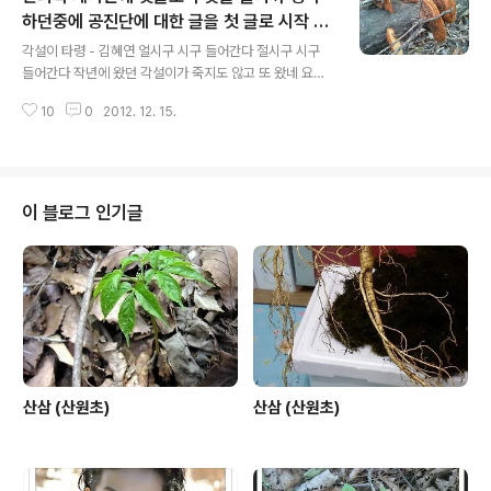
라이라이야~ 어서오세요 당신의 꽃이 될래요. 어디서 무엇
하던중에 공진단에 대한 글을 첫 글로 시작 합
글 내용
하다 이제왔나요 당신을 기다렸어요.라이라이야~ 어서오
니다.
각설이 타령 - 김혜연 얼시구 시구 들어간다 절시구 시구
세요. 당신의 꽃이 될래요. 사랑의 꽃씨를 뿌려 기쁨을 주고
들어간다 작년에 왔던 각설이가 죽지도 않고 또 왔네 요놈
서로 행복 나누면 니이라이라이라야~ 당신은 나의 나무가
의 소리가 요래도오 천양을 주고 배운 소리 한푼 벌기가 땀
되고, 니이라이라이라야~ 나는 당신의 꽃이 될래요. 나는
10
0
2012. 12. 15.
이 난다 품 품 품바가 잘이한다 네 선생이 누군지 남보다도
당신의 꽃이 될래요. 가사 출처 : D..
잘이한다 논어 맹자 읽었는지 대문대문 잘이한다 냉수동이
나 먹었는지 시원시원이 잘이한다 뜨물통이나 먹었는지 걸
직걸직 잘이한다 기름통이나 먹었는지 미끈미끈 잘이한다
밥은 바빠서 못 먹고 죽은 죽어서 못 먹고 술은 수리수리 잘
이 블로그 인기글
넘어간다 저리시구 이리시구 잘이한다 품바 품바나 잘이한
다 앉은 고리는 등고리 선 고리는 문고리 뛰는 고리는 개구
리 나는 고리는 꾀꼬리 입는 고리는 저고리 품바 품바 잘이
한다 한 발 가진 깍귀 두 발 가진 까마귀 세 발 가진 통노귀
네 발 가진 당나귀 저리시구 이..
산삼 (산원초)
산삼 (산원초)