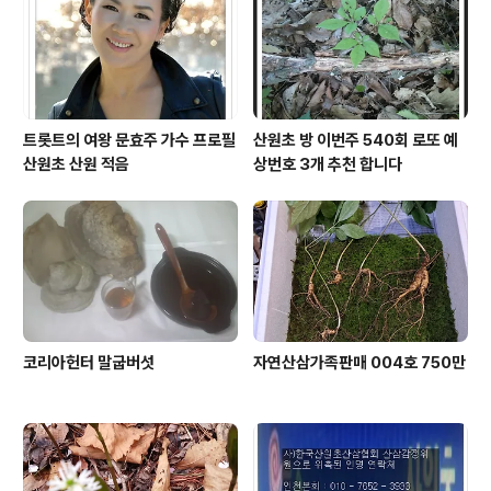
트롯트의 여왕 문효주 가수 프로필
산원초 방 이번주 540회 로또 예
산원초 산원 적음
상번호 3개 추천 합니다
코리아헌터 말굽버섯
자연산삼가족판매 004호 750만