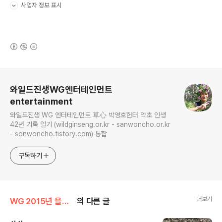
사업자 정보 표시
펼치기/접기
(새창열림)
로그 정보
와일드진생WG엔터테인먼트
entertainment
와일드진생 WG 엔터테인먼트 草心 박영호헌터 약초 인생
42년 기록 일기 (wildginseng.or.kr - sanwoncho.or.kr
- sonwoncho.tistory.com) 통합
구독하기
더보기
WG 2015년 을미년 기록
의 다른 글