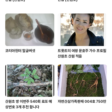
코리아헌터 말굽버섯
트롯트의 여왕 문효주 가수 프로필
산원초 산원 적음
산원초 방 이번주 540회 로또 예
자연산삼가족판매 004호 750만
상번호 3개 추천 합니다