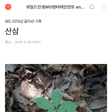
검색하기
와일드진생WG엔터테인먼트 entertainment
티스토리
WG 2015년 을미년 기록
산삼
草心
2015. 5. 10. 15:57