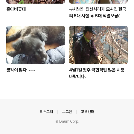
홀아비꽃대
부처님의 진신사리가 모셔진 한국
의 5대 사찰 => 5대 적멸보궁(寂
滅寶宮)
생각이 많다 ~~~
4월1일 첫주 극한직업 많은 시청
바랍니다.
의안내
티스토리
로그인
고객센터
© Daum Corp.