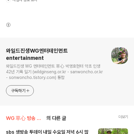
(새창열림)
로그 정보
와일드진생WG엔터테인먼트
entertainment
와일드진생 WG 엔터테인먼트 草心 박영호헌터 약초 인생
42년 기록 일기 (wildginseng.or.kr - sanwoncho.or.kr
- sonwoncho.tistory.com) 통합
구독하기
더보기
WG 草心 방송 출연 기록 정보
의 다른 글
sbs 생방송 투데이 내일 수요일 저녁 6시 많