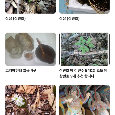
산삼 (산원초)
산삼 (산원초)
코리아헌터 말굽버섯
산원초 방 이번주 540회 로또 예
상번호 3개 추천 합니다