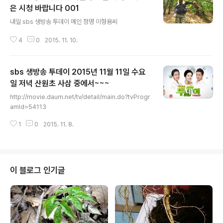
은 시청 바랍니다 001
글 내용
내일 sbs 생방송 투데이 메인 청명 이형용씨
4
0
2015. 11. 10.
sbs 생방송 투데이 2015년 11월 11일 수요
일 저녁 산원초 사삼 중에서~~~
글 내용
http://movie.daum.net/tv/detail/main.do?tvProgr
amId=54113
1
0
2015. 11. 8.
이 블로그 인기글