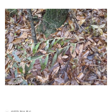
사업자 정보 표시
펼치기/접기