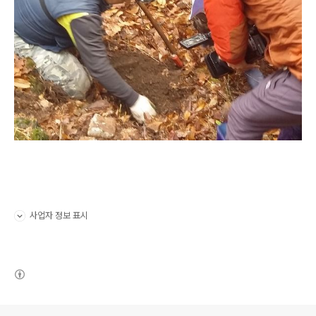
사업자 정보 표시
펼치기/접기
(새창열림)
로그 정보