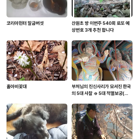
코리아헌터 말굽버섯
산원초 방 이번주 540회 로또 예
상번호 3개 추천 합니다
홀아비꽃대
부처님의 진신사리가 모셔진 한국
의 5대 사찰 => 5대 적멸보궁(寂
滅寶宮)