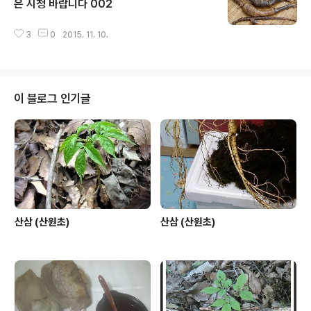
은 시청 바랍니다 002
글 내용
3
0
2015. 11. 10.
이 블로그 인기글
산삼 (산원초)
산삼 (산원초)