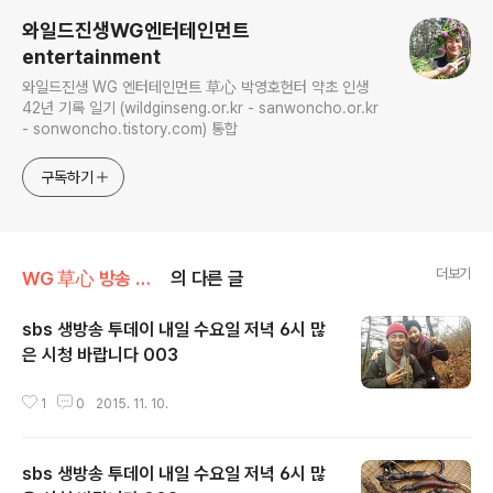
와일드진생WG엔터테인먼트
entertainment
와일드진생 WG 엔터테인먼트 草心 박영호헌터 약초 인생
42년 기록 일기 (wildginseng.or.kr - sanwoncho.or.kr
- sonwoncho.tistory.com) 통합
구독하기
더보기
WG 草心 방송 출연 기록 정보
의 다른 글
sbs 생방송 투데이 내일 수요일 저녁 6시 많
은 시청 바랍니다 003
글 내용
1
0
2015. 11. 10.
sbs 생방송 투데이 내일 수요일 저녁 6시 많