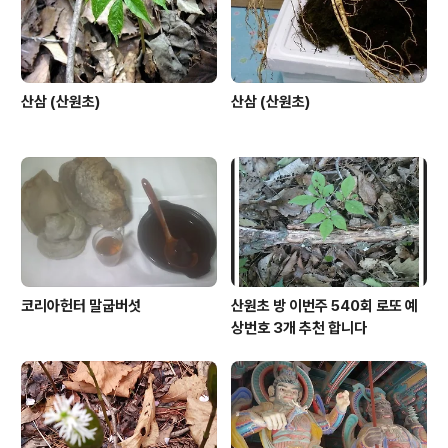
산삼 (산원초)
산삼 (산원초)
코리아헌터 말굽버섯
산원초 방 이번주 540회 로또 예
상번호 3개 추천 합니다