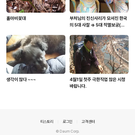
홀아비꽃대
부처님의 진신사리가 모셔진 한국
의 5대 사찰 => 5대 적멸보궁(寂
滅寶宮)
생각이 많다 ~~~
4월1일 첫주 극한직업 많은 시청
바랍니다.
의안내
티스토리
로그인
고객센터
© Daum Corp.