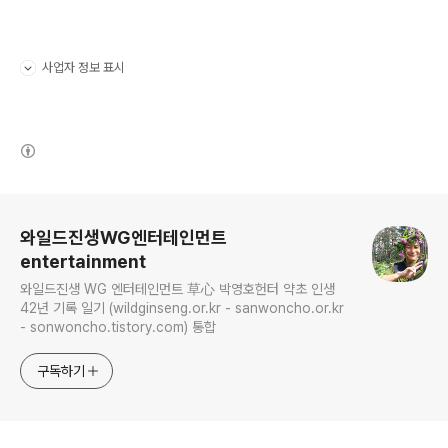
사업자 정보 표시
펼치기/접기
(새창열림)
로그 정보
와일드진생WG엔터테인먼트
entertainment
와일드진생 WG 엔터테인먼트 草心 박영호헌터 약초 인생
42년 기록 일기 (wildginseng.or.kr - sanwoncho.or.kr
- sonwoncho.tistory.com) 통합
구독하기