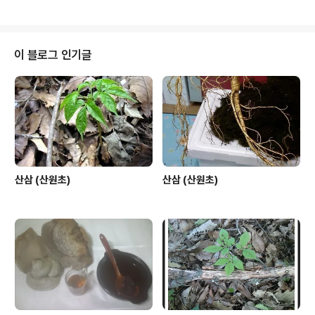
파, 진피, 은행,..
수등으로 부르며, 이 나무를 집 앞에 심으면 가정이 화목해
진다는 속설이 있어서 정원이나 길가에 흔히 심는다. 자귀
나무는 아시아가 원산지로 콩과에 딸린 낙엽관목이다. 키
는 5미터쯤까지 자라고 여름철에 우산 모양으로 한덩어리
이 블로그 인기글
를 이룬 화려한 꽃이 피었다가 10월에 콩깍지처럼 생긴 열
매가 익는다. 자귀나무는 껍질을 합환피라 하여 민간과 한
방에서 약으로 흔히 쓴다. 자귀나무 껍질은 요통, 타박상,
어혈, 골절통, 근골통 등을 치료 하는 훌륭한 약재다. 봄이
나 가울철에 껍질을 벗겨 흐..
산삼 (산원초)
산삼 (산원초)