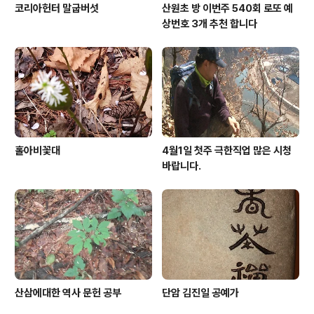
코리아헌터 말굽버섯
산원초 방 이번주 540회 로또 예
상번호 3개 추천 합니다
홀아비꽃대
4월1일 첫주 극한직업 많은 시청
바랍니다.
산삼에대한 역사 문헌 공부
단암 김진일 공예가