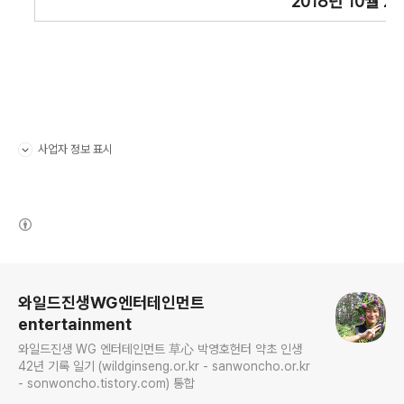
2018년 10월 2
사업자 정보 표시
펼치기/접기
(새창열림)
로그 정보
와일드진생WG엔터테인먼트
entertainment
와일드진생 WG 엔터테인먼트 草心 박영호헌터 약초 인생
42년 기록 일기 (wildginseng.or.kr - sanwoncho.or.kr
- sonwoncho.tistory.com) 통합