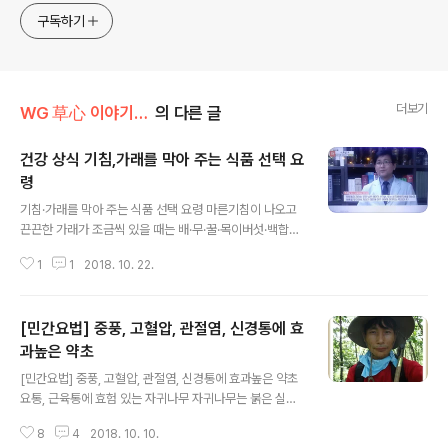
구독하기
더보기
WG 草心 이야기 013
의 다른 글
건강 상식 기침,가래를 막아 주는 식품 선택 요
령
글 내용
기침·가래를 막아 주는 식품 선택 요령 마른기침이 나오고
끈끈한 가래가 조금씩 있을 때는 배·무·꿀·목이버섯·백합뿌
리·비파잎 등이 잘 듣는다.비파 잎은 뒷면의 잔털을 칫솔로
1
1
2018. 10. 22.
깨끗이 닦아 내고 흐르는 물에 씻은 다음서늘한 곳에서 말
린 것을 잘게 부수어 약으로 쓴다. 이 가루에 뜨거운 물을
붓고 진하게 우려 낸 다음 차 대용으로 꾸준히 마시면 마른
[민간요법] 중풍, 고혈압, 관절염, 신경통에 효
기침은 어느새 가라앉는다.젖은 기침을 심하게 하고 가래
가 끓는 증세에는 진피나 유자가 좋다.누런 색의 가래가 끼
과높은 약초
글 내용
고 열이 있을 때는 몸을 차게 하는 성질이 있는 무 또는 동
[민간요법] 중풍, 고혈압, 관절염, 신경통에 효과높은 약초
아, 배, 해조류, 감 등을 먹는다.무는 삶거나 달여서 먹는 것
요통, 근육통에 효험 있는 자귀나무 자귀나무는 붉은 실타
보다 생즙을 마시는 것이 더욱 효과적. 한기가 들거나 맑은
래를 풀어 놓은 듯한 꽃과 저녁마다 서로 맞붙어 잠을 자는
색의 가래가 나올 때는 몸을 따뜻하게 해주는 마늘, 생강,
8
4
2018. 10. 10.
잎이 매 우 인상적인 나무다. 한자로 합환목, 야합수, 유정