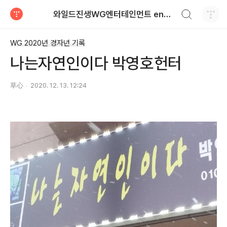
검색하기
와일드진생WG엔터테인먼트 entertainment
티스토리
WG 2020년 경자년 기록
나는자연인이다 박영호헌터
草心
2020. 12. 13. 12:24