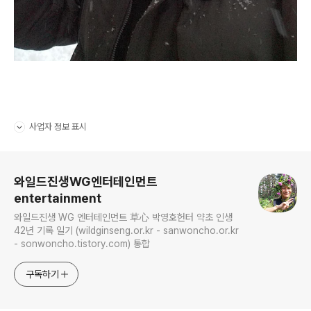
사업자 정보 표시
펼치기/접기
로그 정보
와일드진생WG엔터테인먼트
entertainment
와일드진생 WG 엔터테인먼트 草心 박영호헌터 약초 인생
42년 기록 일기 (wildginseng.or.kr - sanwoncho.or.kr
- sonwoncho.tistory.com) 통합
구독하기