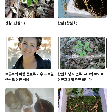
산삼 (산원초)
산삼 (산원초)
트롯트의 여왕 문효주 가수 프로필
산원초 방 이번주 540회 로또 예
산원초 산원 적음
상번호 3개 추천 합니다