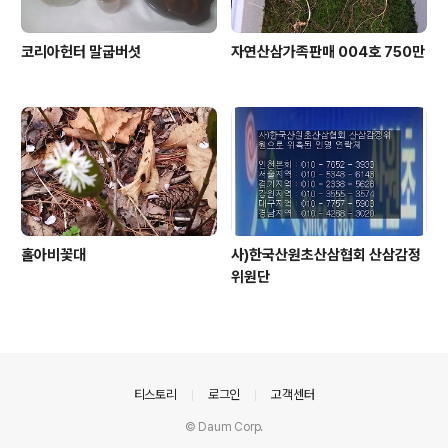
코리아헌터 말굽버섯
자연산삼가족판매 004호 750만
홀아비꽃대
사)한국산원초산삼협회 산삼감정
위원단
의안내
티스토리
로그인
고객센터
© Daum Corp.