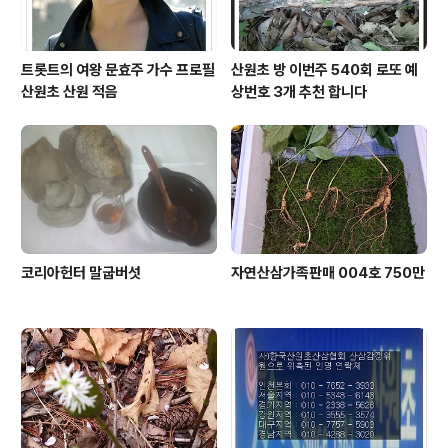
트롯트의 여왕 문효주 가수 프로필
산원초 방 이번주 540회 로또 예
산원초 산원 적음
상번호 3개 추천 합니다
코리아헌터 말굽버섯
자연산삼가족판매 004호 750만