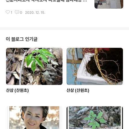
글 내용
채
1
0
2020. 12. 15.
이 블로그 인기글
산삼 (산원초)
산삼 (산원초)