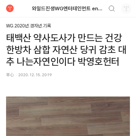
검색하기
와일드진생WG엔터테인먼트 entertainment
티스토리
WG 2020년 경자년 기록
태백산 약사도사가 만드는 건강
한방차 삼합 자연산 당귀 감초 대
추 나는자연인이다 박영호헌터
草心
2020. 12. 15. 20:19