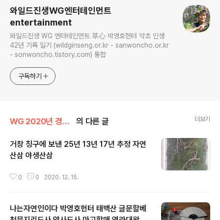
와일드진생WG엔터테인먼트
entertainment
와일드진생 WG 엔터테인먼트 草心 박영호헌터 약초 인생
42년 기록 일기 (wildginseng.or.kr - sanwoncho.or.kr
- sonwoncho.tistory.com) 통합
구독하기
더보기
WG 2020년 경자년 기록
의 다른 글
거창 칭구에 보낸 25년 13년 17년 추정 자연
산삼 야생산삼
글 내용
0
0
2020. 12. 15.
나는자연인이다 박영호헌터 태백산 글문할베
천문지리도사 약사도사 마고할매 염라대왕 부