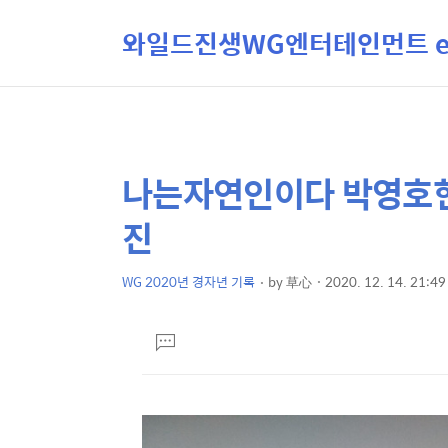
와일드진생WG엔터테인먼트 ent
나는자연인이다 박영호헌
상
본
문
세
진
제
컨
목
텐
WG 2020년 경자년 기록
by
草心
2020. 12. 14. 21:49
본
츠
문
댓
글
달
기