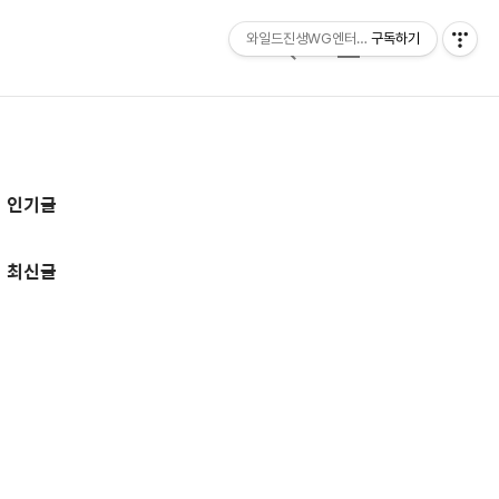
와일드진생WG엔터테인먼트 entertainmen
구독하기
검
메
색
뉴
추
인기글
가
정
최신글
보