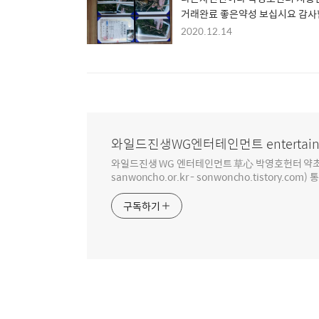
거래완료 좋은약성 보십시요 감
다
2020.12.14
와일드진생WG엔터테인먼트 entertain
와일드진생 WG 엔터테인먼트 草心 박영호헌터 약초 인생 4
sanwoncho.or.kr - sonwoncho.tistory.com) 
구독하기