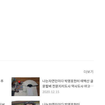
더보기
 추
나는자연인이다 박영호헌터 태백산 글
문할베 천문지리도사 약사도사 마고할
매 염라대왕 부채
2020.12.15
산삼
나는자연인이다 박영호헌터