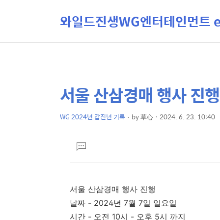
와일드진생WG엔터테인먼트 ent
서울 산삼경매 행사 진행
상
본
문
세
제
WG 2024년 갑진년 기록
by
草心
2024. 6. 23. 10:40
컨
본
목
텐
문
댓
츠
글
달
기
서울 산삼경매 행사 진행
날짜 - 2024년 7월 7일 일요일
시간 - 오전 10시 - 오후 5시 까지