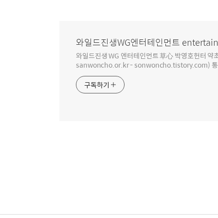
와일드진생WG엔터테인먼트 entertain
와일드진생 WG 엔터테인먼트 草心 박영호헌터 약초 인생 4
sanwoncho.or.kr - sonwoncho.tistory.com) 
구독하기