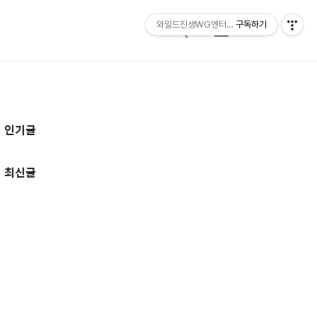
와일드진생WG엔터테인먼트 entertainmen
구독하기
검
메
색
뉴
추
인기글
가
정
최신글
보