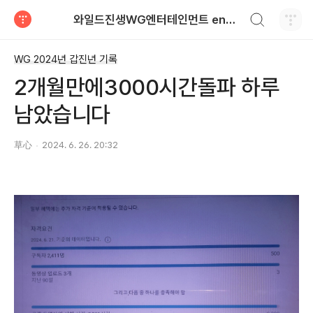
검색하기
와일드진생WG엔터테인먼트 entertainment
티스토리
WG 2024년 갑진년 기록
2개월만에3000시간돌파 하루
남았습니다
草心
2024. 6. 26. 20:32