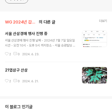
더보기
WG 2024년 갑진년 기록
의 다른 글
서울 산삼경매 행사 진행 중
글 내용
서울 산삼경매 행사 진행 날짜 - 2024년 7월 7일 일요일
시간 - 오전 10시 - 오후 5시 까지장소 - 서울 승광빌딩 3
층 주체 :-WG 와일드진생 산원초산삼
2
0
2024. 6. 23.
21엽삼구 산삼
글 내용
2
0
2024. 6. 21.
이 블로그 인기글