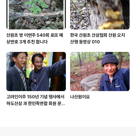
산원초 방 이번주 540회 로또 예
한국 산원초 산삼협회 산원 오지
상번호 3개 추천 합니다
산행 동영상 010
고려인이주 150년 기념 행사에서
나산원이요
하도산삼 과 한민족연합 회원 문효
주 가수 와 함께
의안내