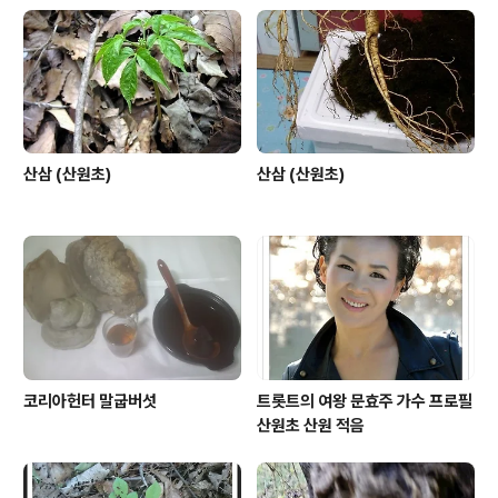
산삼 (산원초)
산삼 (산원초)
코리아헌터 말굽버섯
트롯트의 여왕 문효주 가수 프로필
산원초 산원 적음