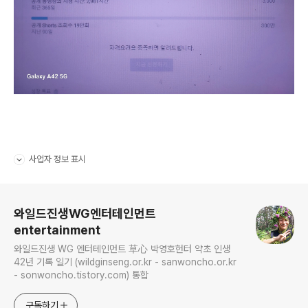
사업자 정보 표시
펼치기/접기
로그 정보
와일드진생WG엔터테인먼트
entertainment
와일드진생 WG 엔터테인먼트 草心 박영호헌터 약초 인생
42년 기록 일기 (wildginseng.or.kr - sanwoncho.or.kr
- sonwoncho.tistory.com) 통합
구독하기