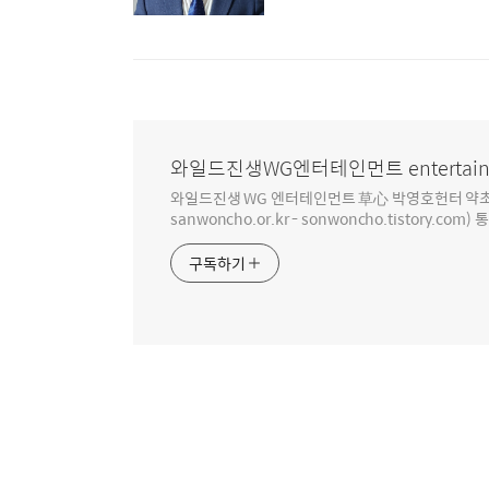
와일드진생WG엔터테인먼트 entertain
와일드진생 WG 엔터테인먼트 草心 박영호헌터 약초 인생 4
sanwoncho.or.kr - sonwoncho.tistory.com) 
구독하기