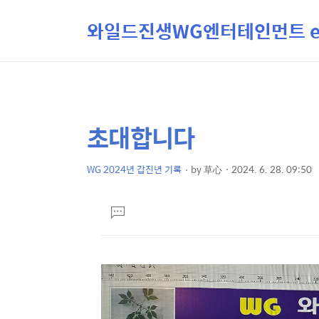
와일드진생WG엔터테인먼트 ent
초대합니다
상
본
문
세
제
WG 2024년 갑진년 기록
by
草心
2024. 6. 28. 09:50
컨
본
목
텐
문
댓
츠
글
달
기