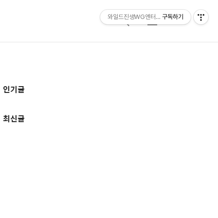
와일드진생WG엔터테인먼트 entertainmen
구독하기
검
메
색
뉴
추
인기글
가
정
최신글
보