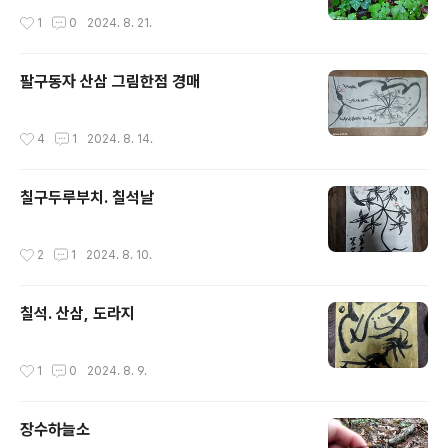
작성시간
1
0
2024. 8. 21.
팔구동자 산삼 그림한점 경매
작성시간
4
1
2024. 8. 14.
칠구두루부치. 칠석날
작성시간
2
1
2024. 8. 10.
칠석. 산삼, 도라지
작성시간
1
0
2024. 8. 9.
장수하늘소