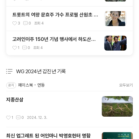
트롯트의 여왕 문효주 가수 프로필 산원초 산
원 적음
3
0
조회
4
고려인이주 150년 기념 행사에서 하도산삼
과 한민족연합 회원 문효주 가수 와 함께
1
0
조회
4
WG 2024년 갑진년 기록
분류 전체보기
주요 글 목록
페이스북 - 연동
모두보기
공지
지종산삼
작성시간
1
0
2024. 12. 3.
최신 업그레트 된 어인마니 박영호헌터 명함