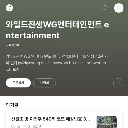
검색하기
티스토리
와일드진생WG엔터테인먼트 e
ntertainment
구독자
18
와일드진생 WG 엔터테인먼트 草心 박영호헌터 약초 인생 42년 기
록 일기 (wildginseng.or.kr - sanwoncho.or.kr - sonwoncho.
tistory.com) 통합
...더보기
구독하기
방명록
신고하기 레이어
열기
인기글
산원초 방 이번주 540회 로또 예상번호 3개
추천 합니다
10
0
조회
5