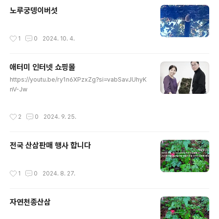
노루궁뎅이버섯
작성시간
1
0
2024. 10. 4.
애터미 인터넷 쇼핑몰
글 내용
https://youtu.be/ry1n6XPzxZg?si=vabSavJUhyK
nV-Jw
작성시간
2
0
2024. 9. 25.
전국 산삼판매 행사 합니다
작성시간
1
0
2024. 8. 27.
자연천종산삼